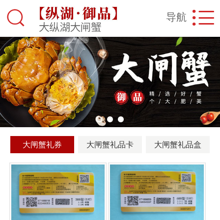


首页

导航
大闸蟹
礼券
礼品卡
礼品盒
大闸蟹新闻
大闸蟹礼券
大闸蟹礼品卡
大闸蟹礼品盒
关于
资质
养殖基地