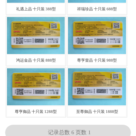
礼遇上品 十只装 388型
祥瑞珍品 十只装 688型
视频
联系
鸿运金品 十只装 888型
尊亨壹品 十只装 988型
尊亨御品 十只装 1288型
至尊御品 十只装 1888型
记录总数 6 页数 1